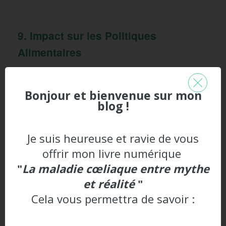
9. Impact sur les Politiques
Alimentaires
Les découvertes de la recherche sur la maladie
Bonjour et bienvenue sur mon
cœliaque ont également eu un impact sur les
blog !
politiques alimentaires.
La reconnaissance croissante de la prévalence de
Je suis heureuse et ravie de vous
la maladie cœliaque a conduit à une amélioration
offrir mon livre numérique
des réglementations sur l’étiquetage des aliments
"
La maladie cœliaque entre mythe
sans gluten, facilitant ainsi les choix alimentaires
et réalité
"
pour ceux qui vivent avec cette maladie.
Cela vous permettra de savoir :