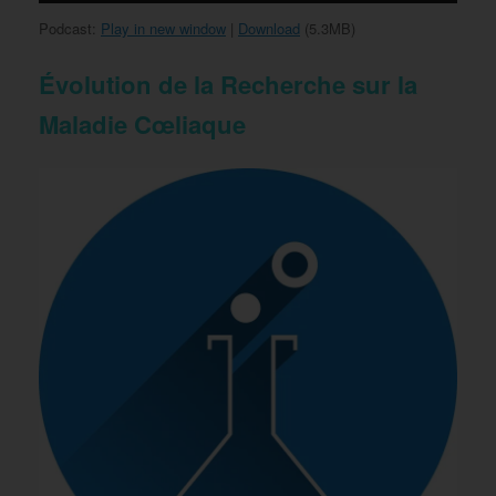
Podcast:
Play in new window
|
Download
(5.3MB)
Évolution de la Recherche sur la
Maladie Cœliaque