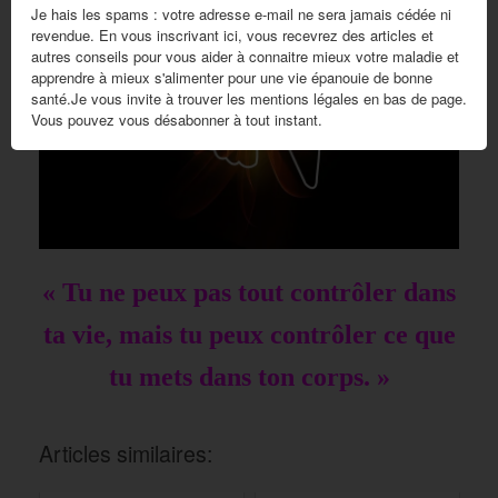
Je hais les spams : votre adresse e-mail ne sera jamais cédée ni
revendue. En vous inscrivant ici, vous recevrez des articles et
autres conseils pour vous aider à connaitre mieux votre maladie et
apprendre à mieux s'alimenter pour une vie épanouie de bonne
santé.Je vous invite à trouver les mentions légales en bas de page.
Vous pouvez vous désabonner à tout instant.
« Tu ne peux pas tout contrôler dans
ta vie, mais tu peux contrôler ce que
tu mets dans ton corps. »
Articles similaires: