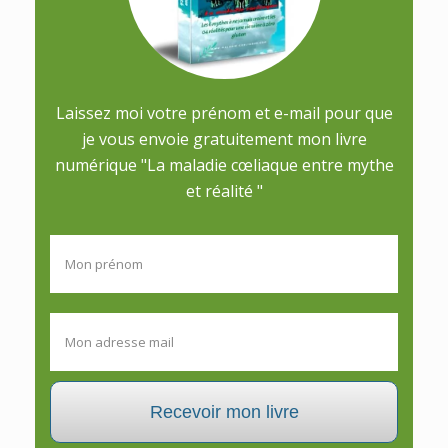
Laissez moi votre prénom et e-mail pour que
je vous envoie gratuitement mon livre
numérique "La maladie cœliaque entre mythe
et réalité "
Recevoir mon livre