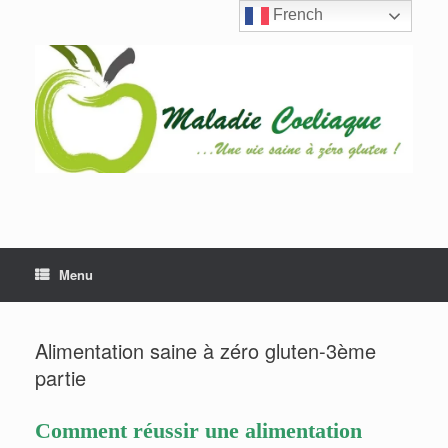
Skip
French
to
content
Menu
Alimentation saine à zéro gluten-3ème
partie
Comment réussir une alimentation