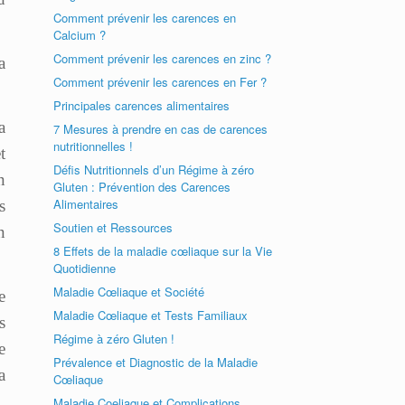
Comment prévenir les carences en
Calcium ?
Comment prévenir les carences en zinc ?
a
Comment prévenir les carences en Fer ?
Principales carences alimentaires
a
7 Mesures à prendre en cas de carences
nutritionnelles !
t
Défis Nutritionnels d’un Régime à zéro
n
Gluten : Prévention des Carences
Alimentaires
s
Soutien et Ressources
n
8 Effets de la maladie cœliaque sur la Vie
Quotidienne
Maladie Cœliaque et Société
e
Maladie Cœliaque et Tests Familiaux
s
Régime à zéro Gluten !
e
Prévalence et Diagnostic de la Maladie
a
Cœliaque
Maladie Coeliaque et Complications