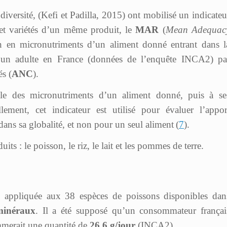
odiversité, (Kefi et Padilla, 2015) ont mobilisé un indicateu
 et variétés d’un même produit, le
MAR
(
Mean Adequac
ion en micronutriments d’un aliment donné entrant dans l
d’un adulte en France (données de l’enquête INCA2) pa
és (
ANC
).
ble des micronutriments d’un aliment donné, puis à se
ement, cet indicateur est utilisé pour évaluer l’appor
dans sa globalité, et non pour un seul aliment (
7
).
ts : le poisson, le riz, le lait et les pommes de terre.
é appliquée aux 38 espèces de poissons disponibles dan
minéraux
. Il a été supposé qu’un consommateur françai
mmerait une quantité de
26,6 g/jour
(INCA2).