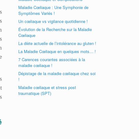
Maladie Cœliaque : Une Symphonie de
s
Symptômes Variés !
s
Un cœliaque vs vigilance quotidienne !
n
Évolution de la Recherche sur la Maladie
Cœliaque
s
La diète actuelle de l’intolérance au gluten !
n
La Maladie Cœliaque en quelques mots… !
e
7 Carences courantes associées à la
maladie cœliaque !
Dépistage de la maladie cœliaque chez soi
s
!
t
Maladie cœliaque et stress post
traumatique (SPT)
s
é