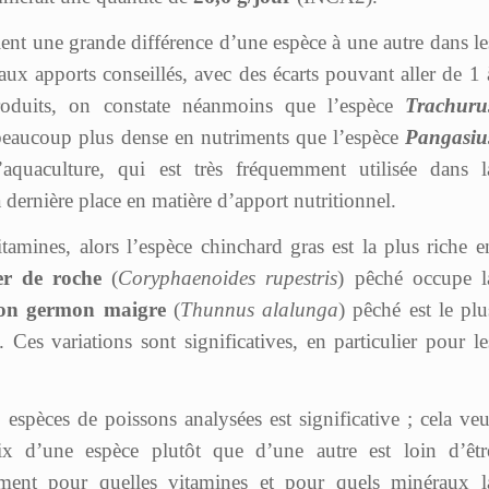
ent une grande différence d’une espèce à une autre dans le
 aux apports conseillés, avec des écarts pouvant aller de 1 
produits, on constate néanmoins que l’espèce
Trachuru
 beaucoup plus dense en nutriments que l’espèce
Pangasiu
aquaculture, qui est très fréquemment utilisée dans l
a dernière place en matière d’apport nutritionnel.
amines, alors l’espèce chinchard gras est la plus riche e
er de roche
(
Coryphaenoides rupestris
) pêché occupe l
on germon maigre
(
Thunnus alalunga
) pêché est le plu
Ces variations sont significatives, en particulier pour le
 espèces de poissons analysées est significative ; cela veu
ix d’une espèce plutôt que d’une autre est loin d’êtr
ément pour quelles vitamines et pour quels minéraux l