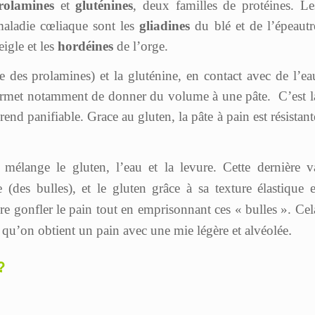
rolamines
et
gluténines
, deux familles de protéines. Le
maladie cœliaque sont les
gliadines
du blé et de l’épeautr
igle et les
hordéines
de l’orge.
ue des prolamines) et la gluténine, en contact avec de l’ea
 permet notamment de donner du volume à une pâte. C’est l
end panifiable. Grace au gluten, la pâte à pain est résistant
mélange le gluten, l’eau et la levure. Cette dernière v
(des bulles), et le gluten grâce à sa texture élastique e
ire gonfler le pain tout en emprisonnant ces « bulles ». Cel
.
 qu’on obtient un pain avec une mie légère et alvéolée
?