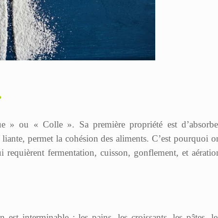
?
ue » ou « Colle ». Sa première propriété est d’absorbe
liante, permet la cohésion des aliments. C’est pourquoi o
 requièrent fermentation, cuisson, gonflement, et aératio
 est interminable : les pains, les croissants, les pâtes, le