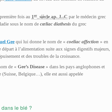
er
 première fois au
1
siècle ap. J.-C
par le médecin grec
aladie sous le nom de
cœliac diathesis
du grec
el Gee
qui lui donne le nom de «
coeliac affection
» en
e départ à l’alimentation suite aux signes digestifs majeurs,
uisement et des troubles de la croissance.
 nom de «
Gee’s Disease
» dans les pays anglophones et
 (Suisse, Belgique…), elle est aussi appelée
 dans le blé ?