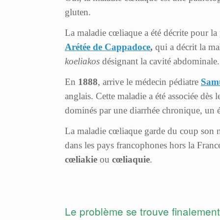
gluten.
La maladie cœliaque a été décrite pour la
Arétée de Cappadoce
,
qui a décrit la m
koeliakos
désignant la cavité abdominale.
En
1888
, arrive le médecin pédiatre
Samu
anglais. Cette maladie a été associée dès l
dominés par une diarrhée chronique, un ép
La maladie cœliaque garde du coup son
dans les pays francophones hors la France
cœliakie
ou
cœliaquie
.
Le problème se trouve finalement