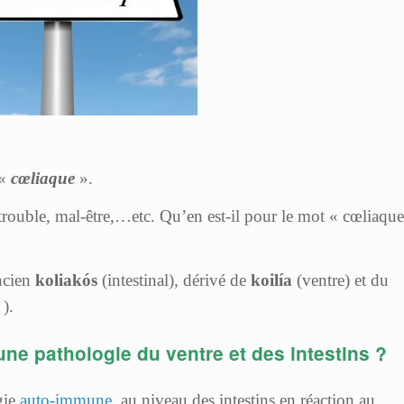
 «
cœliaque
».
 trouble, mal-être,…etc. Qu’en est-il pour le mot « cœliaque
ncien
koliakós
(intestinal), dérivé de
koilía
(ventre) et du
 ).
ne pathologie du ventre et des intestins ?
gie
auto-immune
, au niveau des intestins en réaction au