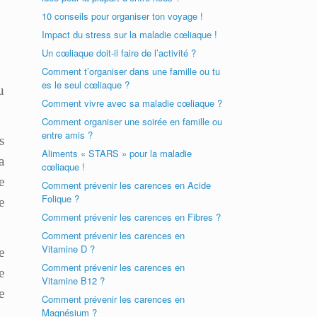
10 conseils pour organiser ton voyage !
Impact du stress sur la maladie cœliaque !
Un cœliaque doit-il faire de l’activité ?
Comment t’organiser dans une famille ou tu
es le seul cœliaque ?
u
Comment vivre avec sa maladie cœliaque ?
Comment organiser une soirée en famille ou
entre amis ?
s
Aliments « STARS » pour la maladie
a
cœliaque !
e
Comment prévenir les carences en Acide
Folique ?
e
Comment prévenir les carences en Fibres ?
Comment prévenir les carences en
Vitamine D ?
e
Comment prévenir les carences en
e
Vitamine B12 ?
e
Comment prévenir les carences en
Magnésium ?