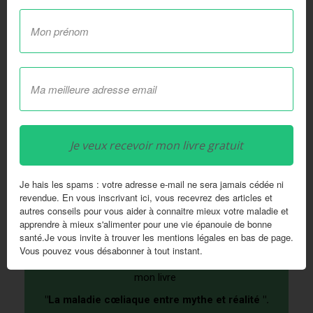
Articles similaires:
Déclencheur de la maladie
37 leçons de la maladie
cœliaque
cœliaque
Les fibres dans notre
Je veux recevoir mon livre gratuit
alimentation
Je hais les spams : votre adresse e-mail ne sera jamais cédée ni
revendue. En vous inscrivant ici, vous recevrez des articles et
autres conseils pour vous aider à connaitre mieux votre maladie et
apprendre à mieux s'alimenter pour une vie épanouie de bonne
Merci d'avoir lu cet article !
santé.Je vous invite à trouver les mentions légales en bas de page.
Vous pouvez vous désabonner à tout instant.
En complément, veuillez recevoir gratuitement
mon livre
"La maladie cœliaque entre mythe et réalité ".