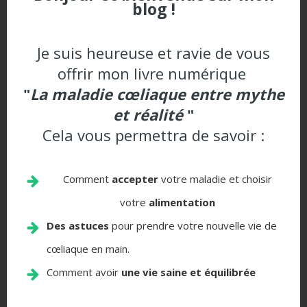
blog !
dans ton alimentation, tu t’assures d’obtenir les
protéines et les nutriments dont ton corps a
Je suis heureuse et ravie de vous
besoin pour rester en bonne santé.
offrir mon livre numérique
Conclusion
"
La maladie cœliaque entre mythe
et réalité
"
En incluant ces aliments stars dans ton
Cela vous permettra de savoir :
alimentation quotidienne, tu peux t’assurer de
répondre à tes besoins nutritionnels tout en
Comment
accepter
votre maladie et choisir
restant fidèle à ton régime alimentaire à zéro
votre
alimentation
gluten.
Des astuces
pour prendre votre nouvelle vie de
N’oublie pas de varier ton alimentation et de
cœliaque en main.
consulter un professionnel de la santé ou un
nutritionniste pour des conseils personnalisés.
Comment avoir
un
e vie saine et équilibrée