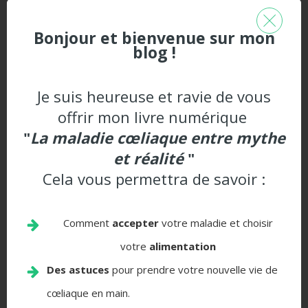
• Amidon de riz
Bonjour et bienvenue sur mon
blog !
• Fécule de pomme de terre
Farines naturellement sans gluten
Je suis heureuse et ravie de vous
offrir mon livre numérique
• Farine de riz
"
La maladie cœliaque entre mythe
et réalité
"
• Farine de maïs
Cela vous permettra de savoir :
• Farine de sarrasin
Comment
accepter
votre maladie et choisir
• Farine de millet
votre
alimentation
• Farine de sorgho
Des astuces
pour prendre votre nouvelle vie de
cœliaque en main.
• Farine de teff