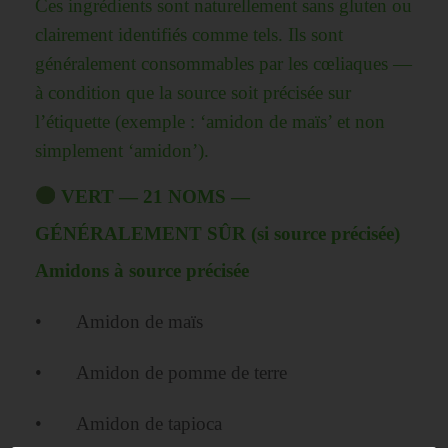
Ces ingrédients sont naturellement sans gluten ou
clairement identifiés comme tels. Ils sont
généralement consommables par les cœliaques —
à condition que la source soit précisée sur
l’étiquette (exemple : ‘amidon de maïs’ et non
simplement ‘amidon’).
VERT — 21 NOMS —
GÉNÉRALEMENT SÛR (si source précisée)
Amidons à source précisée
• Amidon de maïs
• Amidon de pomme de terre
• Amidon de tapioca