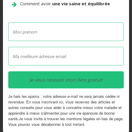
Comment avoir
un
e vie saine et équilibrée
• Farine de quinoa
• Farine de châtaigne
Agents texturants sans gluten
• Gomme de xanthane
• Gomme de guar
Je veux recevoir mon livre gratuit
• Gomme arabique
Je hais les spams : votre adresse e-mail ne sera jamais cédée ni
• Psyllium (téguments de psyllium)
revendue. En vous inscrivant ici, vous recevrez des articles et
autres conseils pour vous aider à connaitre mieux votre maladie et
apprendre à mieux s'alimenter pour une vie épanouie de bonne
Autres ingrédients généralement sûrs
santé.Je vous invite à trouver les mentions légales en bas de page.
Vous pouvez vous désabonner à tout instant.
• Lécithine de soja