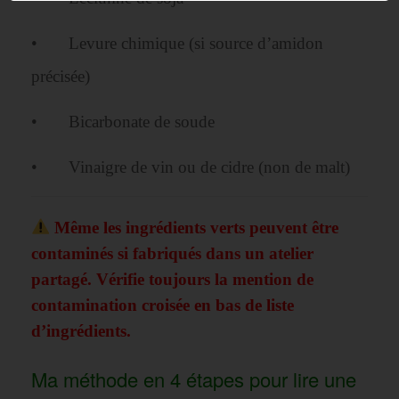
• Levure chimique (si source d’amidon
précisée)
• Bicarbonate de soude
• Vinaigre de vin ou de cidre (non de malt)
Même les ingrédients verts peuvent être
contaminés si fabriqués dans un atelier
partagé. Vérifie toujours la mention de
contamination croisée en bas de liste
d’ingrédients.
Ma méthode en 4 étapes pour lire une