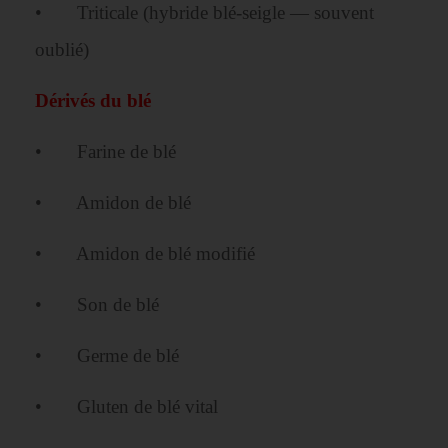
• Triticale (hybride blé-seigle — souvent
oublié)
Dérivés du blé
• Farine de blé
• Amidon de blé
• Amidon de blé modifié
• Son de blé
• Germe de blé
• Gluten de blé vital